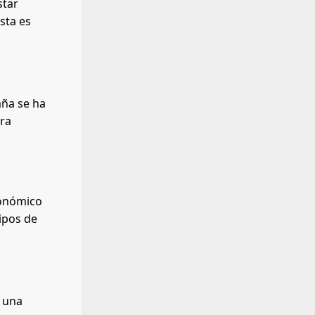
star
sta es
aña se ha
ora
conómico
ipos de
y una