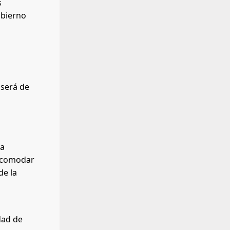
s
obierno
 será de
na
 acomodar
de la
dad de