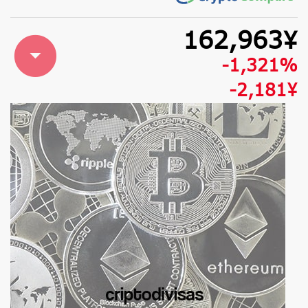
162,963¥
-1,321%
-2,181¥