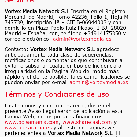
Vortex Media Network S.L
Inscrita en el Registro
Mercantil de Madrid, Tomo 42236, Folio 1, Hoja M-
747739, inscripción 1ª – CIF B-06944003 y con
domicilio en Plaza Pablo Ruiz Picaso, 1 BJ, 28020 –
Madrid – España, con, teléfono +34914175350 y
correo electrónico:
admin@vortexmedia.es
Contacto:
Vortex Media Network S.L
agradece
anticipadamente toda clase de sugerencias,
rectificaciones o comentarios que contribuyan a
evitar o subsanar cualquier tipo de incidencia o
irregularidad en la Página Web del modo más
rápido y eficiente posible. Tales comunicaciones se
pueden enviar por e-mail
admin@vortexmedia.es
Términos y Condiciones de uso
Los términos y condiciones recogidos en el
presente Aviso Legal serán de aplicación a esta
Página Web, de los portales financieros
www.bolsamania.com
,
www.sharecast.com
y
www.bolsarama.es
y al resto de páginas web
pertenecientes a
Vortex Media Network S.L
. El