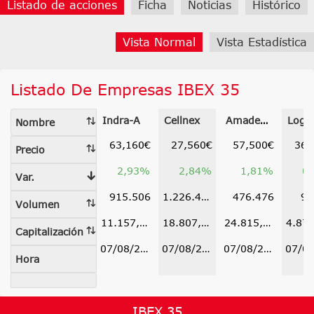
Listado de acciones
Ficha
Noticias
Histórico
Vista Normal
Vista Estadística
Listado De Empresas IBEX 35
Indra-A
Cellnex
Amadeus-A
Logis
Nombre
63,160€
27,560€
57,500€
36,
Precio
2,93%
2,84%
1,81%
0
Var.
915.506
1.226.457
476.476
91
Volumen
11.157,492m€
18.807,246m€
24.815,350m€
Capitalización
07/08/26 17:35
07/08/26 17:35
07/08/26 17:35
Hora
IBEX 35