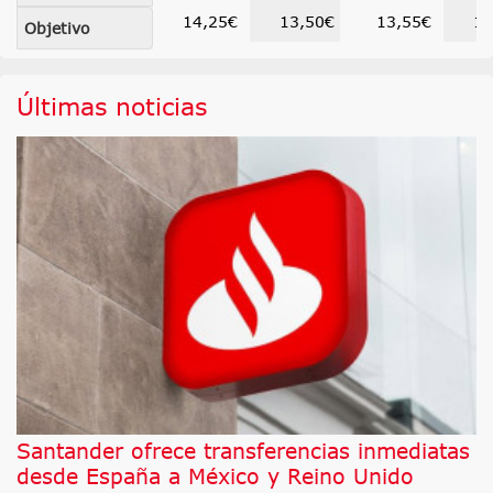
14,25€
13,50€
13,55€
13
Objetivo
Últimas noticias
Santander ofrece transferencias inmediatas
desde España a México y Reino Unido