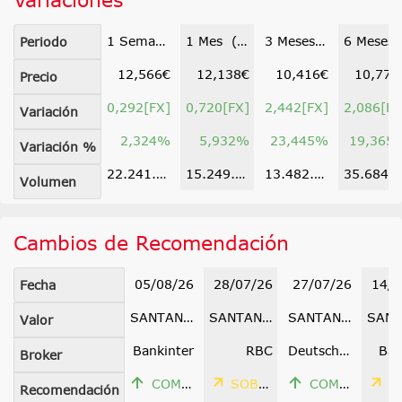
1 Semana (03 ago)
1 Mes (10 jul)
3 Meses (11 may)
6 Meses (10 f
Periodo
12,566€
12,138€
10,416€
10,772
Precio
0,292[FX]
0,720[FX]
2,442[FX]
2,086[FX
Variación
2,324%
5,932%
23,445%
19,365
Variación %
22.241.083
15.249.344
13.482.715
35.684.43
Volumen
Cambios de Recomendación
05/08/26
28/07/26
27/07/26
14/0
Fecha
SANTANDER
SANTANDER
SANTANDER
Valor
Bankinter
RBC
Deutsche Bank
Bar
Broker
COMPRAR
SOBREPONDERAR
COMPRAR
SOBREP
Recomendación